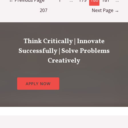
Online
pagination
Pin
207
Next Page
→
Upwards
Login
E
Registr
Think Critically | Innovate
Successfully | Solve Problems
Creatively
APPLY NOW