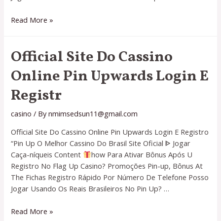
Official
Read More »
Site
Do
Official Site Do Cassino
Cassino
Online
Online Pin Upwards Login E
Pin
Upwards
Registr
Login
E
casino
/ By
nmimsedsun11@gmail.com
Registr
Official Site Do Cassino Online Pin Upwards Login E Registro
“Pin Up O Melhor Cassino Do Brasil Site Oficial ᐈ Jogar
Caça-níqueis Content
how Para Ativar Bônus Após U
Registro No Flag Up Casino? Promoções Pin-up, Bônus At
The Fichas Registro Rápido Por Número De Telefone Posso
Jogar Usando Os Reais Brasileiros No Pin Up? …
Official
Read More »