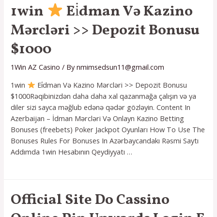
Ei̇dman
1win
Ei̇dman Və Kazino
Və
Mərcləri >> Depozit Bonusu
Kazino
Mərcləri
$1000
>>
Depozit
1Win AZ Casino
/ By
nmimsedsun11@gmail.com
Bonusu
$1000
1win
Ei̇dman Və Kazino Mərcləri >> Depozit Bonusu
Read
$1000Rəqibinizdən daha daha xal qazanmağa çalışın və ya
More
diler sizi sayca məğlub edənə qədər gözləyin. Content In
»
Azerbaijan – İdman Mərcləri Və Onlayn Kazino Betting
Bonuses (freebets) Poker Jackpot Oyunları How To Use The
Bonuses Rules For Bonuses In Azərbaycandakı Rəsmi Saytı
Addımda 1win Hesabının Qeydiyyatı …
1win
Ei̇dman
Official Site Do Cassino
Və
Kazino