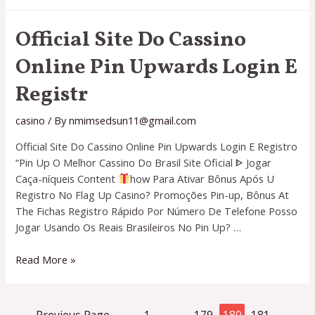
Site
Do
Official Site Do Cassino
Cassino
Online
Online Pin Upwards Login E
Pin
Upwards
Registr
Login
E
casino
/ By
nmimsedsun11@gmail.com
Registr
Official Site Do Cassino Online Pin Upwards Login E Registro
“Pin Up O Melhor Cassino Do Brasil Site Oficial ᐈ Jogar
Caça-níqueis Content
how Para Ativar Bônus Após U
Registro No Flag Up Casino? Promoções Pin-up, Bônus At
The Fichas Registro Rápido Por Número De Telefone Posso
Jogar Usando Os Reais Brasileiros No Pin Up? …
Official
Read More »
Site
Do
Cassino
Posts
←
Previous Page
1
…
179
180
181
…