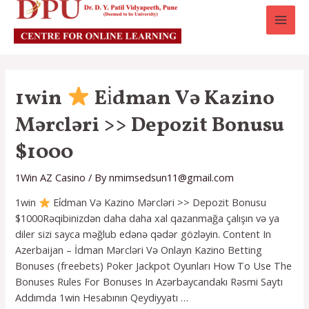
MAI
MEN
1win
Ei̇dman Və Kazino
Mərcləri >> Depozit Bonusu
$1000
1Win AZ Casino
/ By
nmimsedsun11@gmail.com
1win
Ei̇dman Və Kazino Mərcləri >> Depozit Bonusu
$1000Rəqibinizdən daha daha xal qazanmağa çalışın və ya
diler sizi sayca məğlub edənə qədər gözləyin. Content In
Azerbaijan – İdman Mərcləri Və Onlayn Kazino Betting
Bonuses (freebets) Poker Jackpot Oyunları How To Use The
Bonuses Rules For Bonuses In Azərbaycandakı Rəsmi Saytı
Addımda 1win Hesabının Qeydiyyatı …