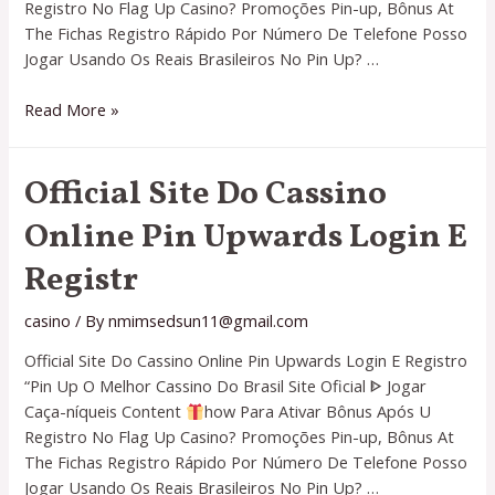
Registro No Flag Up Casino? Promoções Pin-up, Bônus At
The Fichas Registro Rápido Por Número De Telefone Posso
Jogar Usando Os Reais Brasileiros No Pin Up? …
Official
Read More »
Site
Do
Official Site Do Cassino
Cassino
Online
Online Pin Upwards Login E
Pin
Upwards
Registr
Login
E
casino
/ By
nmimsedsun11@gmail.com
Registr
Official Site Do Cassino Online Pin Upwards Login E Registro
“Pin Up O Melhor Cassino Do Brasil Site Oficial ᐈ Jogar
Caça-níqueis Content
how Para Ativar Bônus Após U
Registro No Flag Up Casino? Promoções Pin-up, Bônus At
The Fichas Registro Rápido Por Número De Telefone Posso
Jogar Usando Os Reais Brasileiros No Pin Up? …