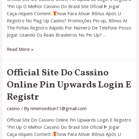
“Pin Up O Melhor Cassino Do Brasil Site Oficial ᐈ Jogar
Caça-níqueis Content
how Para Ativar Bônus Após U
Registro No Flag Up Casino? Promoções Pin-up, Bônus At
The Fichas Registro Rápido Por Número De Telefone Posso
Jogar Usando Os Reais Brasileiros No Pin Up? …
Official
Read More »
Site
Do
Official Site Do Cassino
Cassino
Online
Online Pin Upwards Login E
Pin
Upwards
Registr
Login
E
casino
/ By
nmimsedsun11@gmail.com
Registr
Official Site Do Cassino Online Pin Upwards Login E Registro
“Pin Up O Melhor Cassino Do Brasil Site Oficial ᐈ Jogar
Caça-níqueis Content
how Para Ativar Bônus Após U