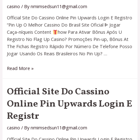
E
casino
/ By
nmimsedsun11@gmail.com
Registr
Official Site Do Cassino Online Pin Upwards Login E Registro
“Pin Up O Melhor Cassino Do Brasil Site Oficial ᐈ Jogar
Caça-níqueis Content
how Para Ativar Bônus Após U
Registro No Flag Up Casino? Promoções Pin-up, Bônus At
The Fichas Registro Rápido Por Número De Telefone Posso
Jogar Usando Os Reais Brasileiros No Pin Up? …
Official
Read More »
Site
Do
Official Site Do Cassino
Cassino
Online
Online Pin Upwards Login E
Pin
Upwards
Registr
Login
E
casino
/ By
nmimsedsun11@gmail.com
Registr
Official Site Do Cassino Online Pin Upwards Login E Registro