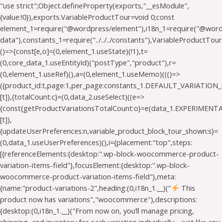
"use strict";Object.defineProperty(exports,"__esModule",
{value:!0}),exports.VariableProductTour=void 0;const
element_1=require("@wordpress/element"),i18n_1=require("@wo
data"),constants_1=require("../../../constants"),VariableProductTou
()=>{const[e,o]=(0,element_1.useState)(!1),t=
(0,core_data_1.useEntityId)("postType","product"),r=
(0,element_1.useRef)(),a=(0,element_1.useMemo)((()=>
({product_id:t,page:1,per_page:constants_1.DEFAULT_VARIATION_
[t]),{totalCount:c}=(0,data_2.useSelect)((e=>
{const{getProductVariationsTotalCount:o}=e(data_1.EXPERIMEN
[t]),
{updateUserPreferences:n,variable_product_block_tour_shown:s}=
(0,data_1.useUserPreferences)(),i={placement:"top",steps:
[{referenceElements:{desktop:".wp-block-woocommerce-product-
variation-items-field"},focusElement:{desktop:".wp-block-
woocommerce-product-variation-items-field"},meta:
{name:"product-variations-2",heading:(0,i18n_1.__)("
This
product now has variations","woocommerce"),descriptions:
{desktop:(0,i18n_1.__)("From now on, you’ll manage pricing,