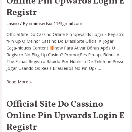
Online Pin Upwards Login E
Mərcləri
Registr
>>
Depozit
casino
/ By
nmimsedsun11@gmail.com
Bonusu
$1000
Official Site Do Cassino Online Pin Upwards Login E Registro
Read
“Pin Up O Melhor Cassino Do Brasil Site Oficial ᐈ Jogar
More
Caça-níqueis Content
how Para Ativar Bônus Após U
»
Registro No Flag Up Casino? Promoções Pin-up, Bônus At
The Fichas Registro Rápido Por Número De Telefone Posso
Jogar Usando Os Reais Brasileiros No Pin Up? …
Official
Read More »
Site
Do
Official Site Do Cassino
Cassino
Online
Online Pin Upwards Login E
Pin
Upwards
Registr
Login