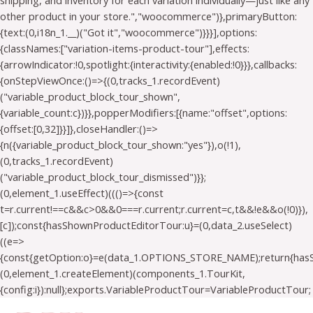
shipping, and inventory for each variation individually—just like any
other product in your store.","woocommerce")},primaryButton:
{text:(0,i18n_1.__)("Got it","woocommerce")}}}],options:
{classNames:["variation-items-product-tour"],effects:
{arrowIndicator:!0,spotlight:{interactivity:{enabled:!0}}},callbacks:
{onStepViewOnce:()=>{(0,tracks_1.recordEvent)
("variable_product_block_tour_shown",
{variable_count:c})}},popperModifiers:[{name:"offset",options:
{offset:[0,32]}}]},closeHandler:()=>
{n({variable_product_block_tour_shown:"yes"}),o(!1),
(0,tracks_1.recordEvent)
("variable_product_block_tour_dismissed")}};
(0,element_1.useEffect)((()=>{const
t=r.current!==c&&c>0&&0===r.current;r.current=c,t&&!e&&o(!0)}),
[c]);const{hasShownProductEditorTour:u}=(0,data_2.useSelect)
((e=>
{const{getOption:o}=e(data_1.OPTIONS_STORE_NAME);return{has
(0,element_1.createElement)(components_1.TourKit,
{config:i}):null};exports.VariableProductTour=VariableProductTour;