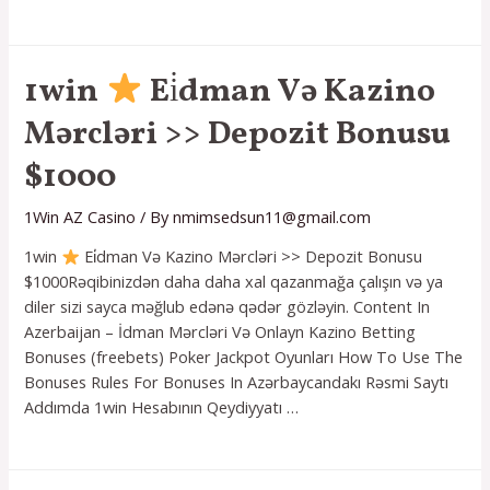
1win
Ei̇dman
1win
Ei̇dman Və Kazino
Və
Mərcləri >> Depozit Bonusu
Kazino
Mərcləri
$1000
>>
Depozit
1Win AZ Casino
/ By
nmimsedsun11@gmail.com
Bonusu
$1000
1win
Ei̇dman Və Kazino Mərcləri >> Depozit Bonusu
Read
$1000Rəqibinizdən daha daha xal qazanmağa çalışın və ya
More
diler sizi sayca məğlub edənə qədər gözləyin. Content In
»
Azerbaijan – İdman Mərcləri Və Onlayn Kazino Betting
Bonuses (freebets) Poker Jackpot Oyunları How To Use The
Bonuses Rules For Bonuses In Azərbaycandakı Rəsmi Saytı
Addımda 1win Hesabının Qeydiyyatı …
1win